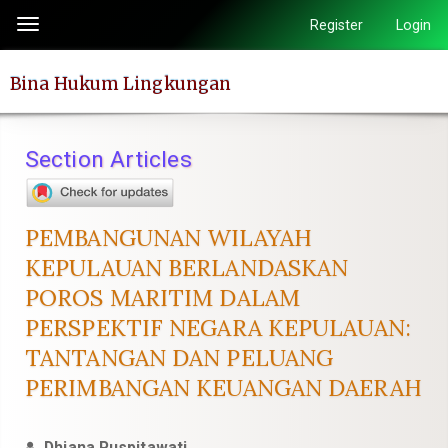
Quick
Register
Login
Toggle
jump
navigation
to
Bina Hukum Lingkungan
page
content
Main
Section Articles
Navigation
Main
Content
PEMBANGUNAN WILAYAH
Sidebar
KEPULAUAN BERLANDASKAN
POROS MARITIM DALAM
PERSPEKTIF NEGARA KEPULAUAN:
TANTANGAN DAN PELUANG
PERIMBANGAN KEUANGAN DAERAH
Dhiana Puspitawati