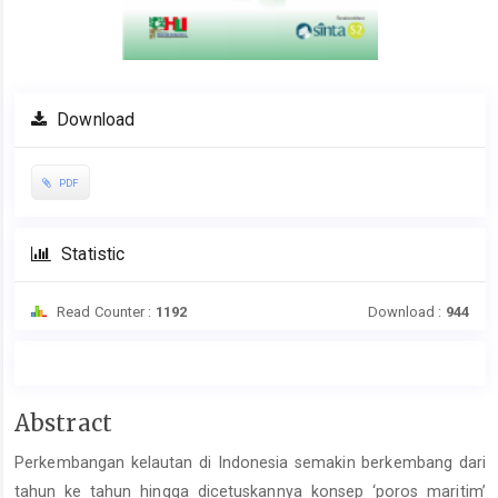
Download
PDF
Statistic
Read Counter :
1192
Download :
944
Main
Abstract
Article
Perkembangan kelautan di Indonesia semakin berkembang dari
Content
tahun ke tahun hingga dicetuskannya konsep ‘poros maritim’