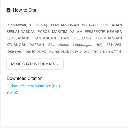
How to Cite
Puspitawati, D. (2024). PEMBANGUNAN WILAYAH KEPULAUAN
BERLANDASKAN POROS MARITIM DALAM PERSPEKTIF NEGARA
KEPULAUAN: TANTANGAN DAN PELUANG PERIMBANGAN
KEUANGAN DAERAH.
Bina Hukum Lingkungan
,
4
(2), 251–263.
Retrieved from https://bhl-jurnal.or.id/index.php/bhl/article/view/114
MORE CITATION FORMATS
Download Citation
Endnote/Zotero/Mendeley (RIS)
BibTeX