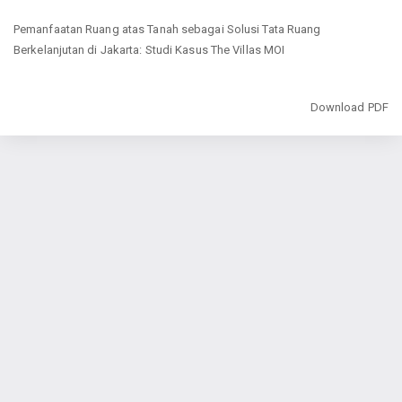
Return
Pemanfaatan Ruang atas Tanah sebagai Solusi Tata Ruang
to
Berkelanjutan di Jakarta: Studi Kasus The Villas MOI
Article
Details
Download
Download PDF