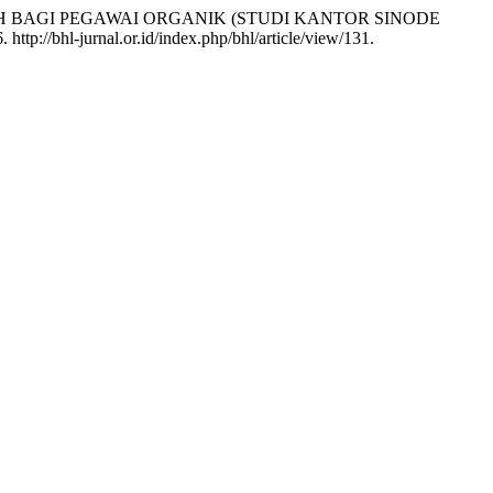
AH BAGI PEGAWAI ORGANIK (STUDI KANTOR SINODE
ttp://bhl-jurnal.or.id/index.php/bhl/article/view/131.